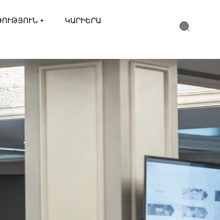
ԹՈՒԹՅՈՒՆ +
ԿԱՐԻԵՐԱ