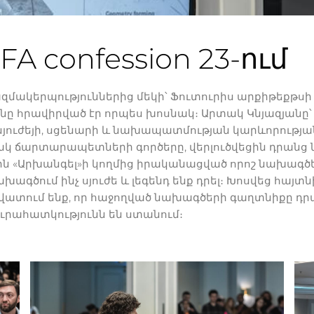
 confession 23-ում
կերպություններից մեկի՝ Ֆուտուրիս արքիթեքթսի
ւնը հրավիրված էր որպես խոսնակ։ Արտակ Կնյազյանը
ւժեյի, սցենարի և նախապատմության կարևորությա
կ ճարտարապետների գործերը, վերլուծվեցին դրան
ցին «Արխանգել»ի կողմից իրականացված որոշ նախագծ
խագծում ինչ սյուժե և լեգենդ ենք դրել։ Խոսվեց հայտ
վատում ենք, որ հաջողված նախագծերի գաղտնիքը դրա
յուրահատկությունն են ստանում։