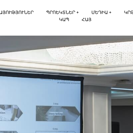
ԱՅՈՒԹՅՈՒՆԵՐ
ՊՐՈԵԿՏՆԵՐ +
ՄԵԴԻԱ +
ԿՐ
ԿԱՊ
ՀԱՅ