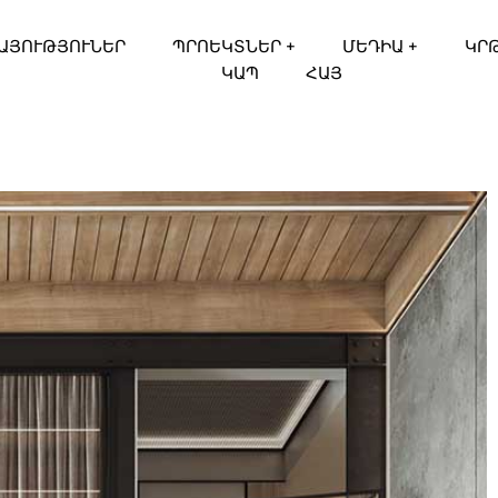
ԱՅՈՒԹՅՈՒՆԵՐ
ՊՐՈԵԿՏՆԵՐ +
ՄԵԴԻԱ +
ԿՐ
ԿԱՊ
ՀԱՅ