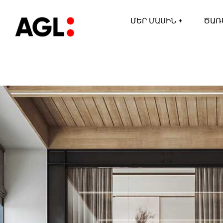
ՄԵՐ ՄԱՍԻՆ +
ԾԱՌ